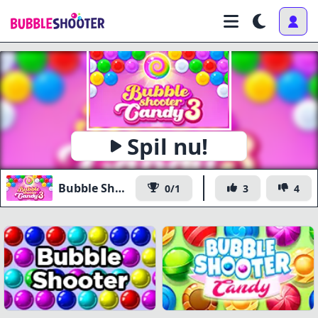
Spil nu!
Bubble Shooter Candy 3
0/1
3
4