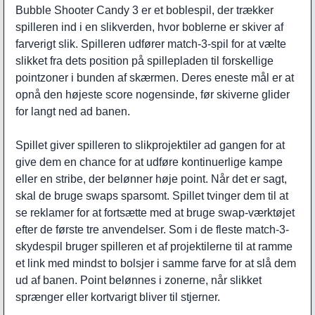
Bubble Shooter Candy 3 er et boblespil, der trækker
spilleren ind i en slikverden, hvor boblerne er skiver af
farverigt slik. Spilleren udfører match-3-spil for at vælte
slikket fra dets position på spillepladen til forskellige
pointzoner i bunden af skærmen. Deres eneste mål er at
opnå den højeste score nogensinde, før skiverne glider
for langt ned ad banen.
Spillet giver spilleren to slikprojektiler ad gangen for at
give dem en chance for at udføre kontinuerlige kampe
eller en stribe, der belønner høje point. Når det er sagt,
skal de bruge swaps sparsomt. Spillet tvinger dem til at
se reklamer for at fortsætte med at bruge swap-værktøjet
efter de første tre anvendelser. Som i de fleste match-3-
skydespil bruger spilleren et af projektilerne til at ramme
et link med mindst to bolsjer i samme farve for at slå dem
ud af banen. Point belønnes i zonerne, når slikket
sprænger eller kortvarigt bliver til stjerner.