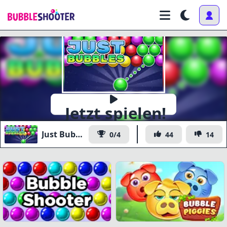
Jetzt spielen!
Just Bubbles
0/4
44
14