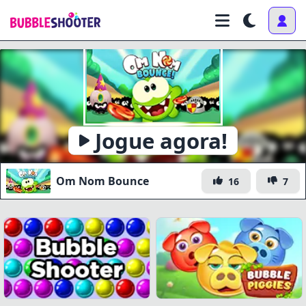
Jogue agora!
Om Nom Bounce
16
7